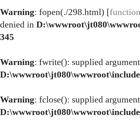
Warning
: fopen(./298.html) [
functio
denied in
D:\wwwroot\jt080\wwwroo
345
Warning
: fwrite(): supplied argument
D:\wwwroot\jt080\wwwroot\include
Warning
: fclose(): supplied argument
D:\wwwroot\jt080\wwwroot\include