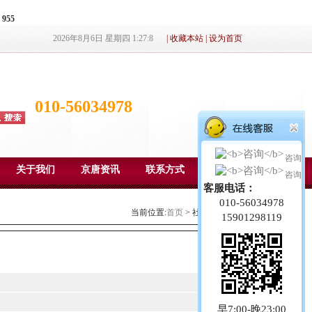
e
955
2026年8月6日 星期四 1:27:8
|
收藏本站
|
设为首页
010-56034978
咨询
关于我们
京唐资讯
联系方式
成功案例
咨询
客服电话：
010-56034978
当前位置:
首页
> 社交电商>
收纳包
15901298119
早7:00-晚23:00