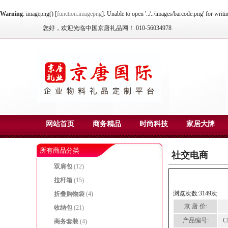
Warning
: imagepng() [
function.imagepng
]: Unable to open '../../images/barcode.png' for writ
您好，欢迎光临中国京唐礼品网！ 010-56034978
网站首页
商务精品
时尚科技
家居大牌
所有商品分类
社交电商
双肩包
(12)
拉杆箱
(15)
浏览次数:3149次
折叠购物袋
(4)
京 唐 价:
收纳包
(21)
产品编号:
C
商务套装
(4)