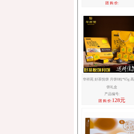
团 购 价:
华祥苑 好茶悦饼 月饼8粒*65g 
饼礼盒
产品编号:
128元
团 购 价: