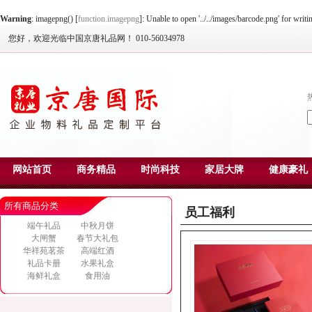
Warning
: imagepng() [
function.imagepng
]: Unable to open '../../images/barcode.png' for writ
您好，欢迎光临中国京唐礼品网！ 010-56034978
网站首页
商务精品
时尚科技
家居大牌
健康豪礼
所有商品分类
员工福利
端午礼品
中秋月饼
大闸蟹
春节大礼包
华祥苑茗茶
高端红酒
礼品卡册
水果礼盒
海鲜礼盒
食用油